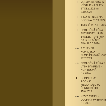
VOLOVSKÉ VRCHY -
VÝSTUP NA ZLATÝ
STÔL (1322 m)
5.10.2024
Z KORYTNICE NA
DONOVALY 7.9.2024
TRIBEČ 11.-16.8.202
SPOLOČNÁ TÚRA
SKT PUSTÝ HRAD
ZVOLEN - VÝSTUP
NA GERLAŠSKÚ
SKALU 3.8.2024
Z TÚRY NA
KÚPALISKO -
ZEMPLÍNSKA ŠÍRAVA
27.7.2024
SPOLOČNÁ TÚRA S
VTBK BÁNRÉVE -
NCH RUDNÁ
6.7.2024
DEDINKY-22.
ROČNÍK
MEMORIÁLU M.
ČERNICKÉHO
15.6.2024
NÍZKE TATRY -
DOLINA VYVIERANIE
8.6.2024