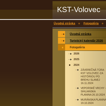
KST-Volovec
Úvodná stránka
Fotogaléria
Úvodná stránka
Turistický kalendár 2026
Fotogaléria
2026
2025
2024
ZÁVEREČNÁ TÚRA
KST VOLOVEC-ZA
HISTÓRIOU PO
BREHU SLANEJ
16.11.2024
VEPORSKÉ VRCHY -
SIHLIANSKA
PLANINA 26.10.2024
MURÁNSKA PLANIN
19.10.2024