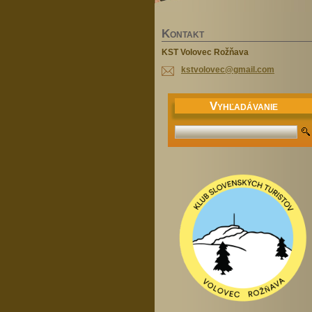
K
ONTAKT
KST Volovec Rožňava
kstvolov
ec@gmail
.com
V
YHĽADÁVANIE