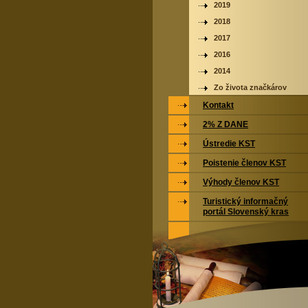
2019
2018
2017
2016
2014
Zo života značkárov
Kontakt
2% Z DANE
Ústredie KST
Poistenie členov KST
Výhody členov KST
Turistický informačný
portál Slovenský kras