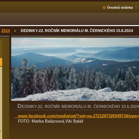
Úvodná stránka
2024
DEDINKY-22. ROČNÍK MEMORIÁLU M. ČERNICKÉHO 15.6.2024
D
EDINKY-22. ROČNÍK MEMORIÁLU M. ČERNICKÉHO 15.6.2024
www.facebook.com/media/set/?set=oa.272128732654973&type=
FOTO: Marika Balázsová,Viki Baláž
A