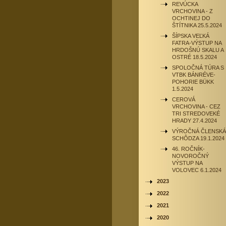
REVÚCKA
VRCHOVINA - Z
OCHTINEJ DO
ŠTÍTNIKA 25.5.2024
ŠÍPSKA VEĽKÁ
FATRA-VÝSTUP NA
HRDOŠNÚ SKALU A
OSTRÉ 18.5.2024
SPOLOČNÁ TÚRA S
VTBK BÁNRÉVE-
POHORIE BÜKK
1.5.2024
CEROVÁ
VRCHOVINA - CEZ
TRI STREDOVEKÉ
HRADY 27.4.2024
VÝROČNÁ ČLENSKÁ
SCHÔDZA 19.1.2024
46. ROČNÍK-
NOVOROČNÝ
VÝSTUP NA
VOLOVEC 6.1.2024
2023
2022
2021
2020