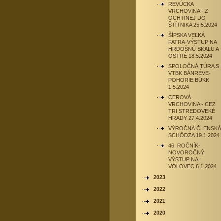
REVÚCKA
VRCHOVINA - Z
OCHTINEJ DO
ŠTÍTNIKA 25.5.2024
ŠÍPSKA VEĽKÁ
FATRA-VÝSTUP NA
HRDOŠNÚ SKALU A
OSTRÉ 18.5.2024
SPOLOČNÁ TÚRA S
VTBK BÁNRÉVE-
POHORIE BÜKK
1.5.2024
CEROVÁ
VRCHOVINA - CEZ
TRI STREDOVEKÉ
HRADY 27.4.2024
VÝROČNÁ ČLENSKÁ
SCHÔDZA 19.1.2024
46. ROČNÍK-
NOVOROČNÝ
VÝSTUP NA
VOLOVEC 6.1.2024
2023
2022
2021
2020