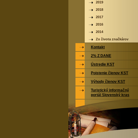
2019
2018
2017
2016
2014
Zo života značkárov
Kontakt
2% Z DANE
Ústredie KST
Poistenie členov KST
Výhody členov KST
Turistický informačný
portál Slovenský kras