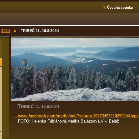
Úvodná stránka
2024
TRIBEČ 11.-16.8.2024
T
RIBEČ 11.-16.8.2024
www.facebook.com/media/set/?set=oa.1927349321025024&type
FOTO: Helenka Fábiánová,Marika Balázsová,Viki Baláž
A