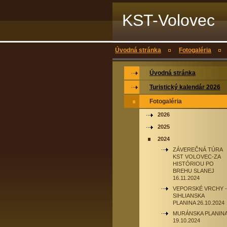
KST-Volovec
Úvodná stránka
Fotogaléria
Úvodná stránka
Turistický kalendár 2026
Fotogaléria
2026
2025
2024
ZÁVEREČNÁ TÚRA
KST VOLOVEC-ZA
HISTÓRIOU PO
BREHU SLANEJ
16.11.2024
VEPORSKÉ VRCHY -
SIHLIANSKA
PLANINA 26.10.2024
MURÁNSKA PLANIN
19.10.2024