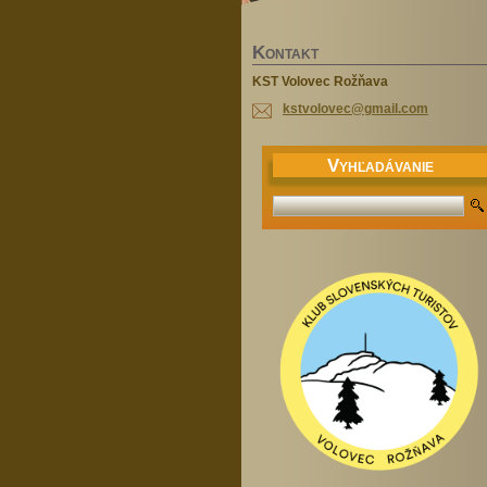
K
ONTAKT
KST Volovec Rožňava
kstvolov
ec@gmail
.com
V
YHĽADÁVANIE