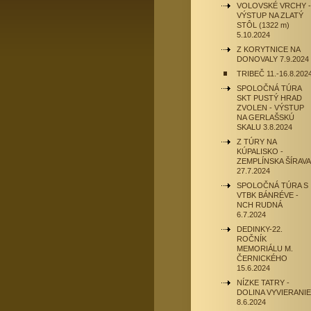
VOLOVSKÉ VRCHY -
VÝSTUP NA ZLATÝ
STÔL (1322 m)
5.10.2024
Z KORYTNICE NA
DONOVALY 7.9.2024
TRIBEČ 11.-16.8.202
SPOLOČNÁ TÚRA
SKT PUSTÝ HRAD
ZVOLEN - VÝSTUP
NA GERLAŠSKÚ
SKALU 3.8.2024
Z TÚRY NA
KÚPALISKO -
ZEMPLÍNSKA ŠÍRAVA
27.7.2024
SPOLOČNÁ TÚRA S
VTBK BÁNRÉVE -
NCH RUDNÁ
6.7.2024
DEDINKY-22.
ROČNÍK
MEMORIÁLU M.
ČERNICKÉHO
15.6.2024
NÍZKE TATRY -
DOLINA VYVIERANIE
8.6.2024