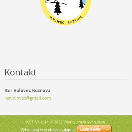
Kontakt
KST Volovec Rožňava
kstvolov
ec@gmail
.com
KST Volovec © 2013 Všetky práva vyhradené.
Vytvorte si web stránku zdarma!