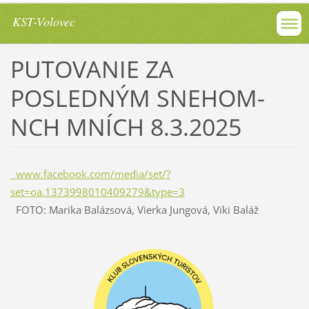
KST-Volovec
PUTOVANIE ZA
POSLEDNÝM SNEHOM-
NCH MNÍCH 8.3.2025
www.facebook.com/media/set/?
set=oa.1373998010409279&type=3
FOTO: Marika Balázsová, Vierka Jungová, Viki Baláž