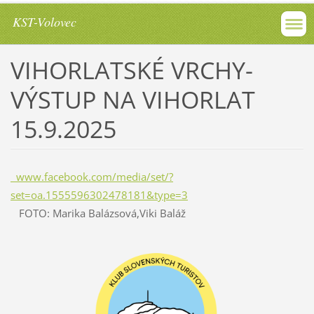
KST-Volovec
VIHORLATSKÉ VRCHY-
VÝSTUP NA VIHORLAT
15.9.2025
www.facebook.com/media/set/?
set=oa.1555596302478181&type=3
FOTO: Marika Balázsová,Viki Baláž