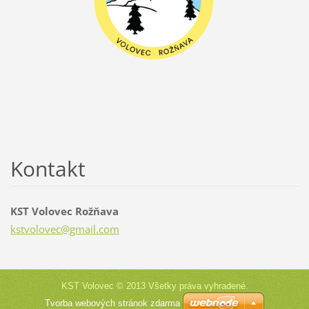
Kontakt
KST Volovec Rožňava
kstvolov
ec@gmail
.com
KST Volovec © 2013 Všetky práva vyhradené.
Tvorba webových stránok zdarma