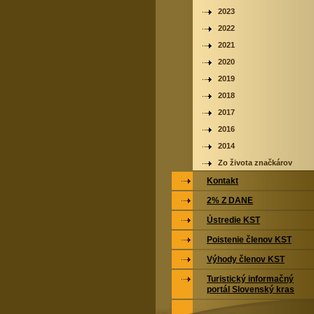
2023
2022
2021
2020
2019
2018
2017
2016
2014
Zo života značkárov
Kontakt
2% Z DANE
Ústredie KST
Poistenie členov KST
Výhody členov KST
Turistický informačný
portál Slovenský kras