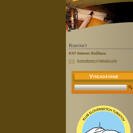
K
ONTAKT
KST Volovec Rožňava
kstvolov
ec@gmail
.com
V
YHĽADÁVANIE