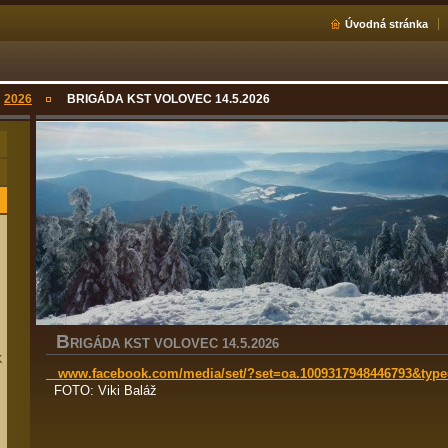
Úvodná stránka
2026
BRIGÁDA KST VOLOVEC 14.5.2026
B
RIGÁDA KST VOLOVEC 14.5.2026
K
www.facebook.com/media/set/?set=oa.1009317948446793&type
FOTO: Viki Baláž