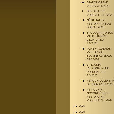
STAROHORSKÉ
VRCHY 30.5.2025
BRIGÁDA KST
VOLOVEC 14.5.2026
NÍZKE TATRY-
VÝSTUP NA VEĽKÝ
BOK 9.5.2026
SPOLOČNÁ TÚRA S
VTBK BÁNRÉVE-
LILLAFÜRED
1.5.2026
PLANINA GALMUS-
VÝSTUP NA
SLOVINSKÚ SKALU
25.4.2026
1. ROČNÍK
REGIONÁLNEHO
PODUJATIA K6
7.3.2026
VÝROČNÁ ČLENSKÁ
SCHÔDZA 16.1.2026
48. ROČNÍK
NOVOROČNÉHO
VÝSTUPU NA
VOLOVEC 3.1.2026
2025
2024