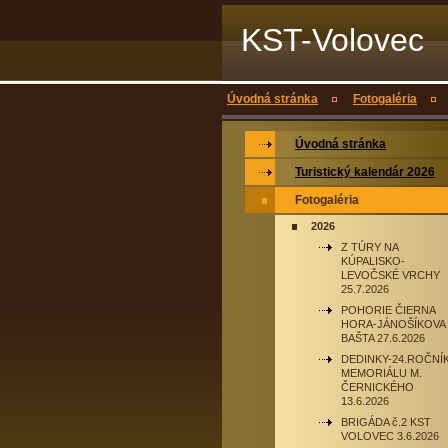
KST-Volovec
Úvodná stránka
Fotogaléria
Úvodná stránka
Turistický kalendár 2026
Fotogaléria
2026
Z TÚRY NA
KÚPALISKO-
LEVOČSKÉ VRCHY
25.7.2026
POHORIE ČIERNA
HORA-JÁNOŠÍKOVA
BAŠTA 27.6.2026
DEDINKY-24.ROČNÍ
MEMORIÁLU M.
ČERNICKÉHO
13.6.2026
BRIGÁDA č.2 KST
VOLOVEC 3.6.2026