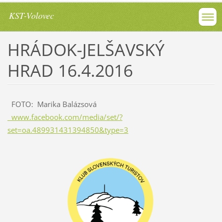
KST-Volovec
HRÁDOK-JELŠAVSKÝ
HRAD 16.4.2016
FOTO: Marika Balázsová
www.facebook.com/media/set/?
set=oa.489931431394850&type=3