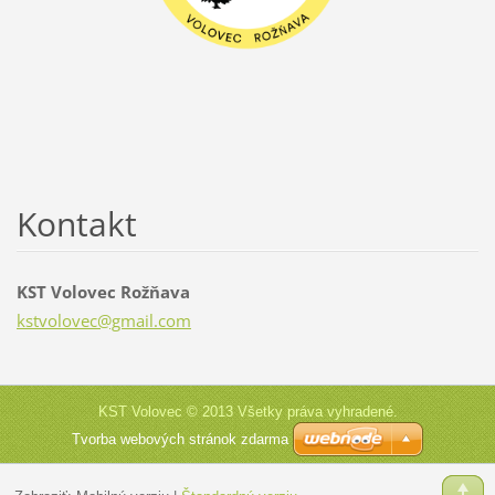
Kontakt
KST Volovec Rožňava
kstvolov
ec@gmail
.com
KST Volovec © 2013 Všetky práva vyhradené.
Tvorba webových stránok zdarma