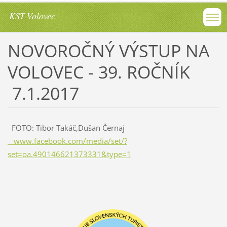
KST-Volovec
NOVOROČNÝ VÝSTUP NA
VOLOVEC - 39. ROČNÍK
7.1.2017
FOTO: Tibor Takáč,Dušan Černaj
www.facebook.com/media/set/?
set=oa.490146621373331&type=1