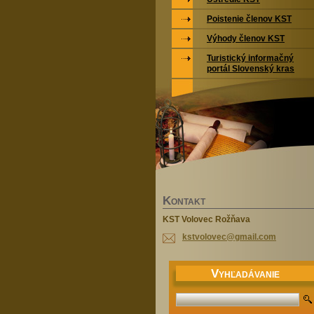
Poistenie členov KST
Výhody členov KST
Turistický informačný
portál Slovenský kras
K
ONTAKT
KST Volovec Rožňava
kstvolov
ec@gmail
.com
V
YHĽADÁVANIE