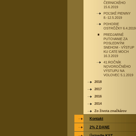
ČERNICKÉHO
15.6.2019
POĽSKÉ PIENINY
8.-12.5.2019
POHORIE
OSTRÔŽKY 6.4.2019
PREDJARNÉ
PUTOVANIE ZA
POSLEDNÝM
SNEHOM - VÝSTUP
KU CATE MOCH
16.3.2019
41.ROČNÍK
NOVOROČNÉHO
VÝSTUPU NA
VOLOVEC 5.1.2019
2018
2017
2016
2014
Zo života značkárov
Kontakt
2% Z DANE
Ústredie KST