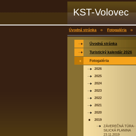
KST-Volovec
Úvodná stránka
Fotogaléria
Úvodná stránka
Turistický kalendár 2026
Fotogaléria
2026
2025
2024
2023
2022
2021
2020
2019
ZÁVEREČNÁ TÚRA -
SILICKÁ PLANINA
23.11.2019