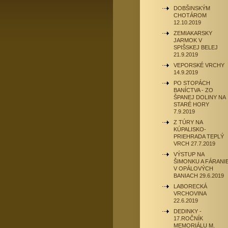
DOBŠINSKÝM
CHOTÁROM
12.10.2019
ZEMIAKARSKY
JARMOK V
SPIŠSKEJ BELEJ
21.9.2019
VEPORSKÉ VRCHY
14.9.2019
PO STOPÁCH
BANÍCTVA - ZO
ŠPANEJ DOLINY NA
STARÉ HORY
7.9.2019
Z TÚRY NA
KÚPALISKO-
PRIEHRADA TEPLÝ
VRCH 27.7.2019
VÝSTUP NA
ŠIMONKU A FÁRANI
V OPÁLOVÝCH
BANIACH 29.6.2019
LABORECKÁ
VRCHOVINA
22.6.2019
DEDINKY -
17.ROČNÍK
MEMORIÁLU M.