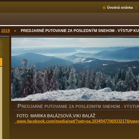
Úvodná stránka
2019
PREDJARNÉ PUTOVANIE ZA POSLEDNÝM SNEHOM - VÝSTUP KU 
P
REDJARNÉ PUTOVANIE ZA POSLEDNÝM SNEHOM - VÝSTUP 
FOTO: MARIKA BALÁZSOVÁ,VIKI BALÁŽ
www.facebook.com/media/set/?set=oa.1034547706933217&type