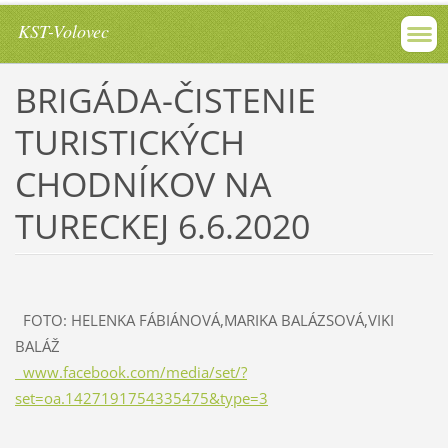
KST-Volovec
BRIGÁDA-ČISTENIE
TURISTICKÝCH
CHODNÍKOV NA
TURECKEJ 6.6.2020
FOTO: HELENKA FÁBIÁNOVÁ,MARIKA BALÁZSOVÁ,VIKI
BALÁŽ
www.facebook.com/media/set/?
set=oa.1427191754335475&type=3