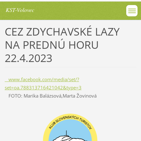
KST-Volovec
CEZ ZDYCHAVSKÉ LAZY
NA PREDNÚ HORU
22.4.2023
www.facebook.com/media/set/?
set=oa.788313716421042&type=3
FOTO: Marika Balázsová,Marta Žovinová