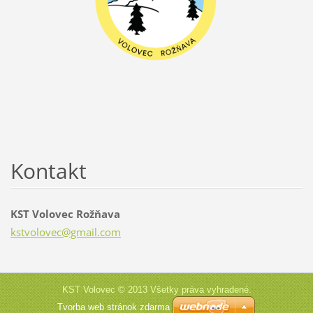
Kontakt
KST Volovec Rožňava
kstvolov
ec@gmail
.com
KST Volovec © 2013 Všetky práva vyhradené.
Tvorba web stránok zdarma