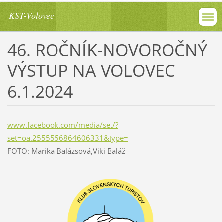
KST-Volovec
46. ROČNÍK-NOVOROČNÝ
VÝSTUP NA VOLOVEC
6.1.2024
www.facebook.com/media/set/?
set=oa.2555556864606331&type=
FOTO: Marika Balázsová,Viki Baláž