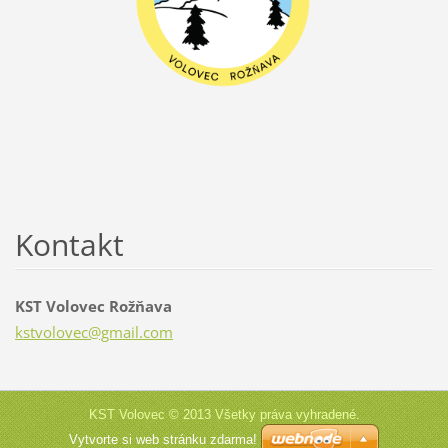
Kontakt
KST Volovec Rožňava
kstvolov
ec@gmail
.com
KST Volovec © 2013 Všetky práva vyhradené.
Vytvorte si web stránku zdarma!