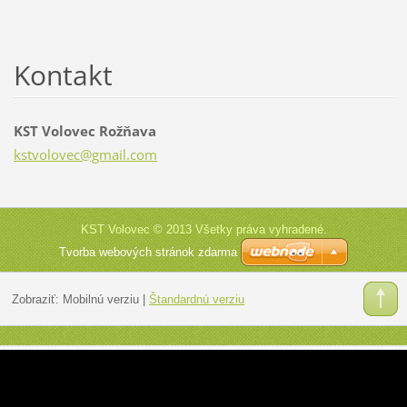
Kontakt
KST Volovec Rožňava
kstvolov
ec@gmail
.com
KST Volovec © 2013 Všetky práva vyhradené.
Tvorba webových stránok zdarma
Zobraziť:
Mobilnú verziu
|
Štandardnú verziu