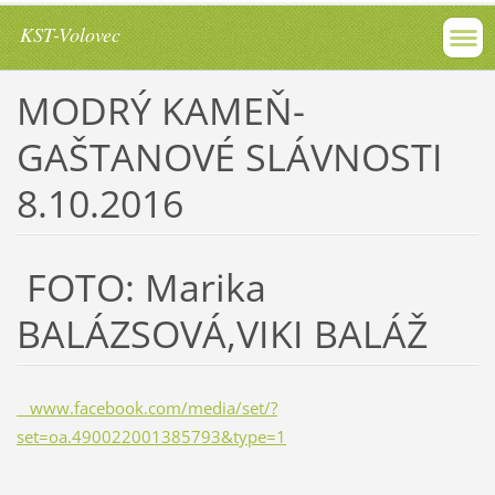
KST-Volovec
MODRÝ KAMEŇ-
GAŠTANOVÉ SLÁVNOSTI
8.10.2016
FOTO: Marika
BALÁZSOVÁ,VIKI BALÁŽ
www.facebook.com/media/set/?
set=oa.490022001385793&type=1